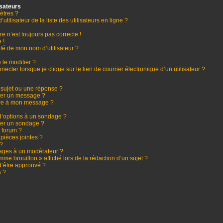
isateurs
ètres ?
lisateur de la liste des utilisateurs en ligne ?
re n’est toujours pas correcte !
 !
ôté de mon nom d’utilisateur ?
 le modifier ?
ter lorsque je clique sur le lien de courrier électronique d’un utilisateur ?
sujet ou une réponse ?
mer un message ?
ure à mon message ?
 d’options à un sondage ?
mer un sondage ?
 forum ?
 pièces jointes ?
 ?
ages à un modérateur ?
mme brouillon » affiché lors de la rédaction d’un sujet ?
d’être approuvé ?
s ?