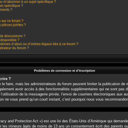
ou m’abonner à un sujet spécifique ?
m spécifique ?
ements ?
s sur ce forum ?
 pièces jointes ?
 de discussions ?
 disponible ?
blèmes d’abus ou d’ordres légaux liés à ce forum ?
trateur du forum ?
Problèmes de connexion et d’inscription
crire ?
 le faire, mais les administrateurs du forum peuvent limiter la publication de 
alement avoir accès à des fonctionnalités supplémentaires qui ne sont pas di
l’utilisation de la messagerie privée, l’envoi de courriers électroniques aux au
iption ne vous prend qu’un court instant, c’est pourquoi nous vous recommandons
acy and Protection Act ») est une loi des États-Unis d’Amérique qui demande 
ur les mineurs âgés de moins de 13 ans un consentement écrit des parents o