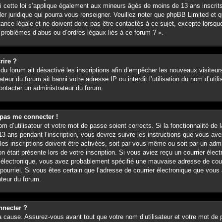
 cette loi s’applique également aux mineurs âgés de moins de 13 ans inscrit
ler juridique qui pourra vous renseigner. Veuillez noter que phpBB Limited et q
nce légale et ne doivent donc pas être contactés à ce sujet, excepté lorsque 
 problèmes d’abus ou d’ordres légaux liés à ce forum ? ».
rire ?
 du forum ait désactivé les inscriptions afin d’empêcher les nouveaux visiteur
eur du forum ait banni votre adresse IP ou interdit l’utilisation du nom d’utili
contacter un administrateur du forum.
 pas me connecter !
nom d’utilisateur et votre mot de passe soient corrects. Si la fonctionnalité d
3 ans pendant l’inscription, vous devrez suivre les instructions que vous av
es inscriptions doivent être activées, soit par vous-même ou soit par un admi
on était présente lors de votre inscription. Si vous aviez reçu un courrier élect
 électronique, vous avez probablement spécifié une mauvaise adresse de courri
e pourriel. Si vous êtes certain que l’adresse de courrier électronique que vous 
teur du forum.
nnecter ?
a cause. Assurez-vous avant tout que votre nom d’utilisateur et votre mot de p