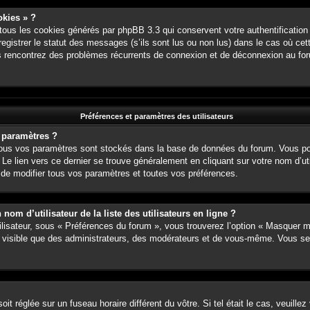
okies » ?
 tous les cookies générés par phpBB 3.3 qui conservent votre authentification
gistrer le statut des messages (s’ils sont lus ou non lus) dans le cas où cett
s rencontrez des problèmes récurrents de connexion et de déconnexion au fo
Préférences et paramètres des utilisateurs
 paramètres ?
t, tous vos paramètres sont stockés dans la base de données du forum. Vous po
. Le lien vers ce dernier se trouve généralement en cliquant sur votre nom d’u
de modifier tous vos paramètres et toutes vos préférences.
m d’utilisateur de la liste des utilisateurs en ligne ?
ilisateur, sous « Préférences du forum », vous trouverez l’option « Masquer m
ez visible que des administrateurs, des modérateurs et de vous-même. Vous s
 soit réglée sur un fuseau horaire différent du vôtre. Si tel était le cas, veuil