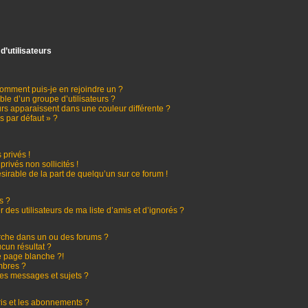
d’utilisateurs
 comment puis-je en rejoindre un ?
le d’un groupe d’utilisateurs ?
urs apparaissent dans une couleur différente ?
s par défaut » ?
privés !
rivés non sollicités !
ésirable de la part de quelqu’un sur ce forum !
s ?
des utilisateurs de ma liste d’amis et d’ignorés ?
rche dans un ou des forums ?
cun résultat ?
 page blanche ?!
mbres ?
es messages et sujets ?
oris et les abonnements ?