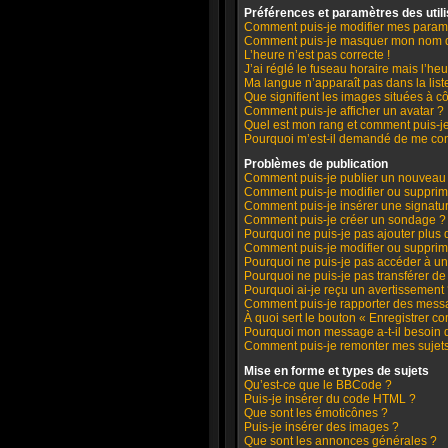
Préférences et paramètres des util
Comment puis-je modifier mes param
Comment puis-je masquer mon nom d’uti
L’heure n’est pas correcte !
J’ai réglé le fuseau horaire mais l’heu
Ma langue n’apparaît pas dans la liste
Que signifient les images situées à c
Comment puis-je afficher un avatar ?
Quel est mon rang et comment puis-je
Pourquoi m’est-il demandé de me connec
Problèmes de publication
Comment puis-je publier un nouveau 
Comment puis-je modifier ou suppri
Comment puis-je insérer une signat
Comment puis-je créer un sondage ?
Pourquoi ne puis-je pas ajouter plus
Comment puis-je modifier ou suppri
Pourquoi ne puis-je pas accéder à un
Pourquoi ne puis-je pas transférer de
Pourquoi ai-je reçu un avertissement
Comment puis-je rapporter des mess
À quoi sert le bouton « Enregistrer co
Pourquoi mon message a-t-il besoin 
Comment puis-je remonter mes sujet
Mise en forme et types de sujets
Qu’est-ce que le BBCode ?
Puis-je insérer du code HTML ?
Que sont les émoticônes ?
Puis-je insérer des images ?
Que sont les annonces générales ?