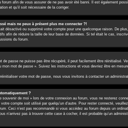
 forum afin de vous assurer de ne pas avoir été banni. Il est également possib
tion et qu’il soit nécessaire de la corriger.
passé mais ne peux à présent plus me connecter ?!
ur ait désactivé ou supprimé votre compte pour une quelconque raison. De pl
tifs afin de réduire la taille de leur base de données. Si tel était le cas, ins
cussions du forum.
 de passe ne puisse pas être récupéré, il peut facilement être réinitialisé. Ve
rdu mon mot de passe ». Suivez les instructions et vous devriez être en mesu
initialiser votre mot de passe, nous vous invitons à contacter un administra
automatiquement ?
 souvenir de moi » lors de votre connexion au forum, vous ne resterez conn
e votre compte soit utilisé par quelqu’un d’autre. Pour rester connecté, veuill
orum. Ceci n’est pas recommandé si vous accédez au forum depuis un ordinate
ous n’arrivez pas à trouver cette case à cocher, il est probable qu’un administ