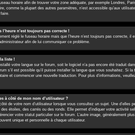
le fuseau horaire afin de trouver votre zone adéquate, par exemple Londres, Par
ire, comme la plupart des autres paramètres, n’est accessible qu’aux utilisate
faire.
s l’heure n’est toujours pas correcte !
ement réglé le fuseau horaire mais que l’heure n’est toujours pas correcte, il 
 administrateur afin de lui communiquer ce problème.
a liste !
nstallé votre langue sur le forum, soit le logiciel n’a pas encore été traduit d
m s’il est possible qu’il puisse installer la langue que vous souhaitez. Si la 
ntaire et commencer une nouvelle traduction. Pour plus d’informations, veuill
ées à côté de mon nom d’utilisateur ?
ôté de votre nom d’utilisateur lorsque vous consultez un sujet. Une d’elles p
 des étoiles, des carrés ou des ronds. Elle permet d’indiquer votre activité 
érencier votre statut particulier sur le forum. L’autre image, généralement pl
ouvent unique et personnelle à chaque utilisateur.