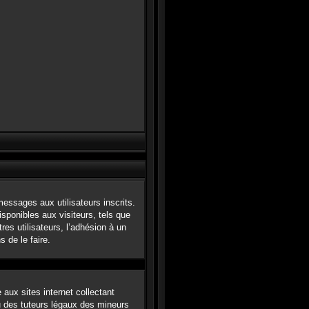
messages aux utilisateurs inscrits.
sponibles aux visiteurs, tels que
tres utilisateurs, l’adhésion à un
 de le faire.
aux sites internet collectant
u des tuteurs légaux des mineurs