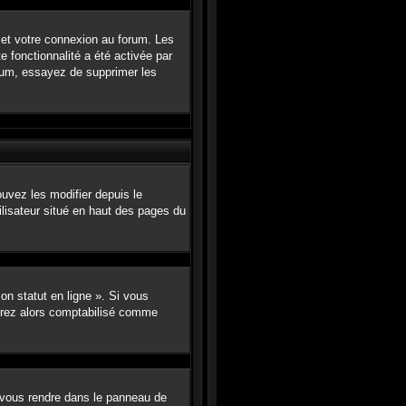
 et votre connexion au forum. Les
e fonctionnalité a été activée par
rum, essayez de supprimer les
uvez les modifier depuis le
tilisateur situé en haut des pages du
on statut en ligne ». Si vous
erez alors comptabilisé comme
lez vous rendre dans le panneau de