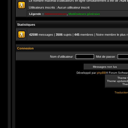
Le nombre maximal d’utilisateurs en ligne simultanément a été de
7434
l
Utilisateurs inscrits : Aucun utilisateur inscrit
Légende ::
Administrateurs
,
Modérateurs généraux
Statistiques
42598
messages |
3506
sujets |
445
membres | Notre membre le plus r
Connexion
Nom d’utilisateur :
Mot de passe :
Messages non lus
Développé par
phpBB
® Forum Softwa
Theme 
Theme updated
Them
Traduction