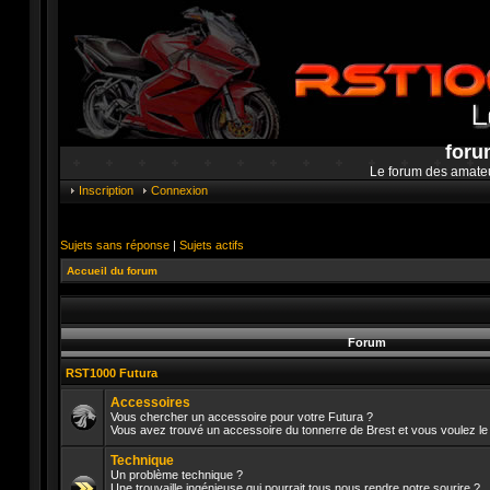
foru
Le forum des amate
Inscription
Connexion
Sujets sans réponse
|
Sujets actifs
Accueil du forum
Forum
RST1000 Futura
Accessoires
Vous chercher un accessoire pour votre Futura ?
Vous avez trouvé un accessoire du tonnerre de Brest et vous voulez le 
Aucun
message
Technique
non
lu
Un problème technique ?
Une trouvaille ingénieuse qui pourrait tous nous rendre notre sourire ?