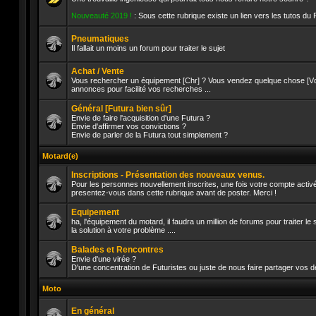
Aucun
Nouveauté 2019 !
: Sous cette rubrique existe un lien vers les tutos du
message
non
lu
Pneumatiques
Il fallait un moins un forum pour traiter le sujet
Aucun
message
Achat / Vente
non
Vous rechercher un équipement [Chr] ? Vous vendez quelque chose [Vds]
lu
annonces pour facilité vos recherches ...
Aucun
message
Général [Futura bien sûr]
non
lu
Envie de faire l'acquisition d'une Futura ?
Envie d'affirmer vos convictions ?
Envie de parler de la Futura tout simplement ?
Aucun
message
non
Motard(e)
lu
Inscriptions - Présentation des nouveaux venus.
Pour les personnes nouvellement inscrites, une fois votre compte activé
presentez-vous dans cette rubrique avant de poster. Merci !
Aucun
message
Equipement
non
lu
ha, l'équipement du motard, il faudra un million de forums pour traiter l
la solution à votre problème ....
Aucun
message
Balades et Rencontres
non
lu
Envie d'une virée ?
D'une concentration de Futuristes ou juste de nous faire partager vos d
Aucun
message
Moto
non
lu
En général