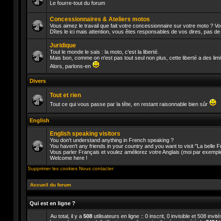
Le fourre-tout du forum
Aucun
message
Concessionnaires & Ateliers motos
non
Vous aimez le travail que fait votre concessionnaire sur votre moto ? V
lu
Dîtes le ici mais attention, vous êtes responsables de vos dires, pas d
Aucun
message
Juridique
non
lu
Tout le monde le sais : la moto, c'est la liberté.
Mais bon, comme on n'est pas tout seul non plus, cette liberté a des lim
Aucun
Alors, parlons-en
message
non
Divers
lu
Tout et rien
Tout ce qui vous passe par la tête, en restant raisonnable bien sûr
Aucun
message
English
non
lu
English speaking visitors
You don't understand anything in French speaking ?
You haven't any friends in your country and you want to visit "La belle
Vous parler Français et voulez améliorez votre Anglais (moi par exempl
Aucun
Welcome here !
message
non
Supprimer les cookies
Nous contacter
lu
Accueil du forum
Qui est en ligne ?
Au total, il y a
508
utilisateurs en ligne :: 0 inscrit, 0 invisible et 508 inv