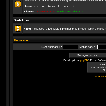
Le nombre maximal d’utilisateurs en ligne simultanément a été de
7434
l
Utilisateurs inscrits : Aucun utilisateur inscrit
Légende ::
Administrateurs
,
Modérateurs généraux
Statistiques
42598
messages |
3506
sujets |
445
membres | Notre membre le plus r
Connexion
Nom d’utilisateur :
Mot de passe :
Messages non lus
Développé par
phpBB
® Forum Softwa
Theme 
Theme updated
Them
Traduction