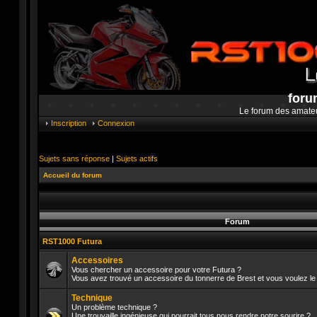
foru
Le forum des amate
Inscription
Connexion
Sujets sans réponse
|
Sujets actifs
Accueil du forum
Forum
RST1000 Futura
Accessoires
Vous chercher un accessoire pour votre Futura ?
Vous avez trouvé un accessoire du tonnerre de Brest et vous voulez le 
Aucun
message
Technique
non
lu
Un problème technique ?
Une trouvaille ingénieuse qui pourrait tous nous rendre notre sourire ?