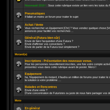
Aucun
Nouveauté 2019 !
: Sous cette rubrique existe un lien vers les tutos du
message
non
lu
Pneumatiques
Il fallait un moins un forum pour traiter le sujet
Aucun
message
Achat / Vente
non
Vous rechercher un équipement [Chr] ? Vous vendez quelque chose [Vds]
lu
annonces pour facilité vos recherches ...
Aucun
message
Général [Futura bien sûr]
non
lu
Envie de faire l'acquisition d'une Futura ?
Envie d'affirmer vos convictions ?
Envie de parler de la Futura tout simplement ?
Aucun
message
non
Motard(e)
lu
Inscriptions - Présentation des nouveaux venus.
Pour les personnes nouvellement inscrites, une fois votre compte activé
presentez-vous dans cette rubrique avant de poster. Merci !
Aucun
message
Equipement
non
lu
ha, l'équipement du motard, il faudra un million de forums pour traiter l
la solution à votre problème ....
Aucun
message
Balades et Rencontres
non
lu
Envie d'une virée ?
D'une concentration de Futuristes ou juste de nous faire partager vos d
Aucun
message
Moto
non
lu
En général