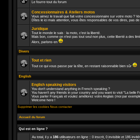
Le fourre-tout du forum
Aucun
message
Concessionnaires & Ateliers motos
non
Vous aimez le travail que fait votre concessionnaire sur votre moto ? V
lu
Dîtes le ici mais attention, vous êtes responsables de vos dires, pas d
Aucun
message
Juridique
non
lu
Tout le monde le sais : la moto, c'est la liberté.
Mais bon, comme on n'est pas tout seul non plus, cette liberté a des lim
Aucun
Alors, parlons-en
message
non
Divers
lu
Tout et rien
Tout ce qui vous passe par la tête, en restant raisonnable bien sûr
Aucun
message
English
non
lu
English speaking visitors
You don't understand anything in French speaking ?
You haven't any friends in your country and you want to visit "La belle
Vous parler Français et voulez améliorez votre Anglais (moi par exempl
Aucun
Welcome here !
message
non
Supprimer les cookies
Nous contacter
lu
Accueil du forum
Qui est en ligne ?
Au total, il y a
186
utilisateurs en ligne :: 0 inscrit, 0 invisible et 186 inv