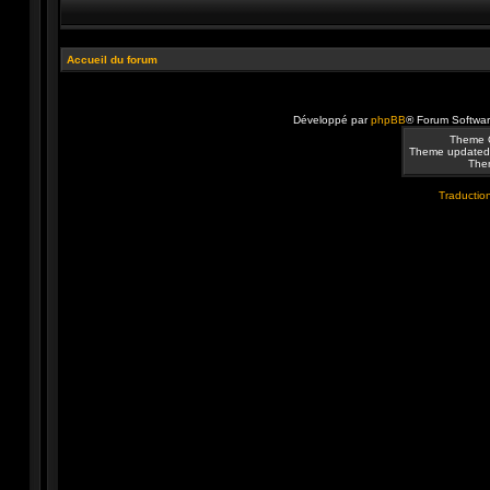
Accueil du forum
Développé par
phpBB
® Forum Softwa
Theme 
Theme updated
Them
Traduction