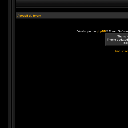
Accueil du forum
Développé par
phpBB
® Forum Softwa
Theme 
Theme updated
Them
Traduction