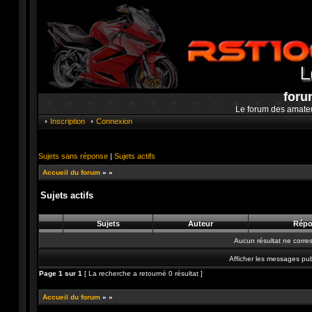
foru
Le forum des amate
Inscription
Connexion
Sujets sans réponse
|
Sujets actifs
Accueil du forum
»
»
Sujets actifs
Sujets
Auteur
Répo
Aucun résultat ne corre
Afficher les messages pub
Page
1
sur
1
[ La recherche a retourné 0 résultat ]
Accueil du forum
»
»