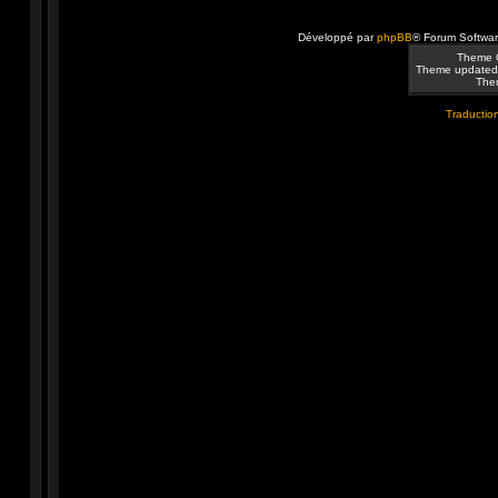
Développé par
phpBB
® Forum Softwa
Theme 
Theme updated
Them
Traduction