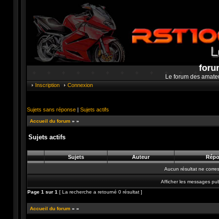
foru
Le forum des amate
Inscription
Connexion
Sujets sans réponse
|
Sujets actifs
Accueil du forum
»
»
Sujets actifs
Sujets
Auteur
Répo
Aucun résultat ne corre
Afficher les messages pub
Page
1
sur
1
[ La recherche a retourné 0 résultat ]
Accueil du forum
»
»