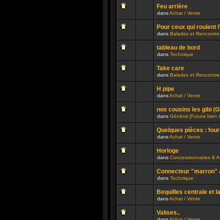
ce
message
été
sujet.
Feu arrière
non
publié
dans
Achat / Vente
lu
dans
Aucun
n’a
ce
message
été
sujet.
Pour ceux qui roulent l
non
publié
dans
Balades et Rencontre
lu
dans
Aucun
n’a
ce
message
été
sujet.
tableau de bord
non
publié
dans
Technique
lu
dans
Aucun
n’a
ce
message
été
sujet.
Take care
non
publié
dans
Balades et Rencontre
lu
dans
Aucun
n’a
ce
message
été
sujet.
H pipe
non
publié
dans
Achat / Vente
lu
dans
Aucun
n’a
ce
message
été
sujet.
nos cousins les gibi (
non
publié
dans
Général [Futura bien 
lu
dans
Aucun
n’a
ce
message
été
sujet.
Quelques pièces : four
non
publié
dans
Achat / Vente
lu
dans
Aucun
n’a
ce
message
été
sujet.
Horloge
non
publié
dans
Concessionnaires & At
lu
dans
Aucun
n’a
ce
message
été
sujet.
Connecteur "marron" &
non
publié
dans
Technique
lu
dans
Aucun
n’a
ce
message
été
sujet.
Bequilles centrale et l
non
publié
dans
Achat / Vente
lu
dans
Aucun
n’a
ce
message
été
sujet.
Valises..
non
publié
dans
Achat / Vente