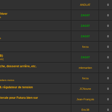
ANDLAT
0
'hiver
ZAG07
0
s
ZAG07
0
ZAG07
0
s
forza
0
GB)
ZAG07
0
sûr]
che, dosseret arrière, etc.
mlemartien
0
forza
0
eliers motos
 régulateur de tension
JCNoune
0
aterale pour Futura bien sur
Jean-François
0
Eric38
0