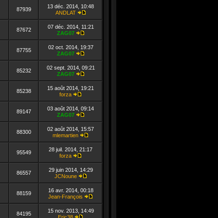
le
13 déc. 2014, 10:48
dernier
87939
ANDLAT
message
Consulter
le
07 déc. 2014, 11:21
dernier
87672
ZAG07
message
Consulter
le
02 oct. 2014, 19:37
dernier
87755
ZAG07
message
Consulter
le
02 sept. 2014, 09:21
dernier
85232
ZAG07
message
Consulter
le
15 août 2014, 19:21
dernier
85238
forza
message
Consulter
le
03 août 2014, 09:14
dernier
89147
ZAG07
message
Consulter
le
02 août 2014, 15:57
dernier
88300
mlemartien
message
Consulter
le
28 juil. 2014, 21:17
dernier
95549
forza
message
Consulter
le
29 juin 2014, 14:29
dernier
86557
JCNoune
message
Consulter
le
16 avr. 2014, 00:18
dernier
88159
Jean-François
message
Consulter
le
15 nov. 2013, 14:49
dernier
84195
Eric38