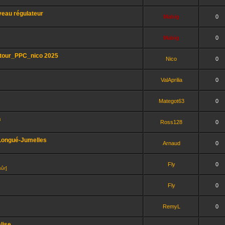
veau régulateur
Mabig
0
Mabig
0
etour_PPC_nico 2025
Nico
0
ValAprilia
0
Mategot63
0
n
Ross128
0
 Longué-Jumelles
Arnaud
0
Fly
0
sûr]
Fly
0
RemyL
0
lise