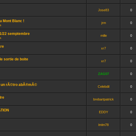
Jose83
0
u Mont Blanc !
jrm
0
s
/21/22 semptembre
mille
0
s
are
xr7
0
e sortie de boite
xr7
0
ZAG07
0
r un rÃ©tro abÃ®mÃ©
Celebdil
0
dre
brebartpatrick
0
ATION
EDDY
0
lmlm78
0
.