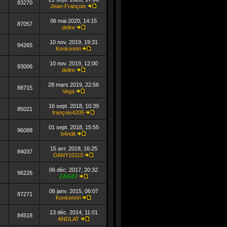
dernier
83270
Jean-François
message
Consulter
le
06 mai 2020, 14:15
dernier
87057
delire
message
Consulter
le
10 nov. 2019, 19:31
dernier
94265
Konkonriri
message
Consulter
le
10 nov. 2019, 12:00
dernier
93006
delire
message
Consulter
le
28 mars 2019, 22:56
dernier
88715
Vega
message
Consulter
le
16 sept. 2018, 10:39
dernier
85021
françois4205
message
Consulter
le
01 sept. 2018, 15:55
dernier
96088
b4ndit
message
Consulter
le
15 avr. 2018, 16:25
dernier
84037
DANY10110
message
Consulter
le
06 déc. 2017, 20:32
dernier
96226
ZAG07
message
Consulter
le
06 janv. 2015, 06:07
dernier
87271
Konkonriri
message
Consulter
le
13 déc. 2014, 11:01
dernier
84518
ANDLAT
message
Consulter