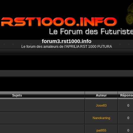
forum3.rst1000.info
Le forum des amateurs de l'APRILIA RST 1000 FUTURA
Sujets
Auteur
Répons
Jose83
0
Nanokarting
0
pat855
0