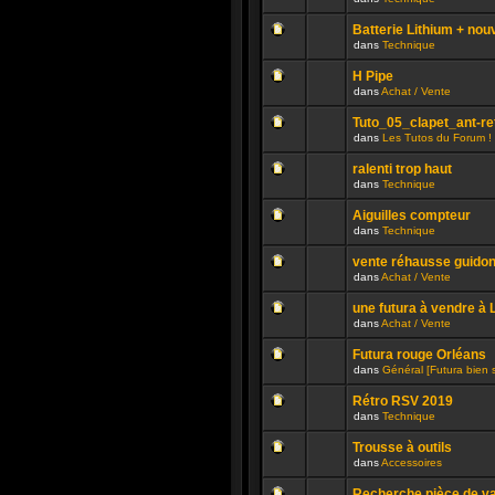
lu
dans
Aucun
n’a
ce
message
été
sujet.
Batterie Lithium + nou
non
publié
dans
Technique
lu
dans
Aucun
n’a
ce
message
été
sujet.
H Pipe
non
publié
dans
Achat / Vente
lu
dans
Aucun
n’a
ce
message
été
sujet.
Tuto_05_clapet_ant-r
non
publié
dans
Les Tutos du Forum !
lu
dans
Aucun
n’a
ce
message
été
sujet.
ralenti trop haut
non
publié
dans
Technique
lu
dans
Aucun
n’a
ce
message
été
sujet.
Aiguilles compteur
non
publié
dans
Technique
lu
dans
Aucun
n’a
ce
message
été
sujet.
vente réhausse guido
non
publié
dans
Achat / Vente
lu
dans
Aucun
n’a
ce
message
été
sujet.
une futura à vendre à
non
publié
dans
Achat / Vente
lu
dans
Aucun
n’a
ce
message
été
sujet.
Futura rouge Orléans
non
publié
dans
Général [Futura bien 
lu
dans
Aucun
n’a
ce
message
été
sujet.
Rétro RSV 2019
non
publié
dans
Technique
lu
dans
Aucun
n’a
ce
message
été
sujet.
Trousse à outils
non
publié
dans
Accessoires
lu
dans
Aucun
n’a
ce
message
été
sujet.
Recherche pièce de va