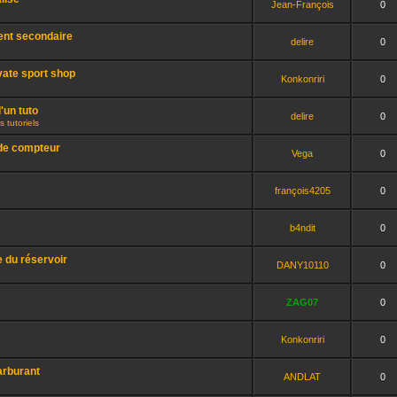
Jean-François
0
nt secondaire
delire
0
vate sport shop
Konkonriri
0
'un tuto
delire
0
 tutoriels
 de compteur
Vega
0
françois4205
0
b4ndit
0
e du réservoir
DANY10110
0
ZAG07
0
Konkonriri
0
arburant
ANDLAT
0