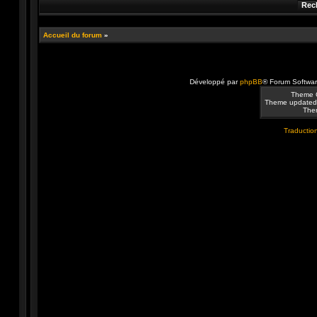
Accueil du forum
»
Développé par
phpBB
® Forum Softwa
Theme 
Theme updated
Them
Traduction