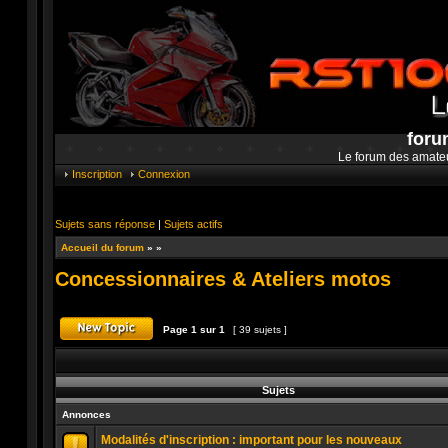
foru
Le forum des amate
Inscription
Connexion
Sujets sans réponse
|
Sujets actifs
Accueil du forum
»
»
Concessionnaires & Ateliers motos
Page
1
sur
1
[ 39 sujets ]
Publier un nouveau sujet
Sujets
Annonces
Modalités d'inscription : important pour les nouveaux