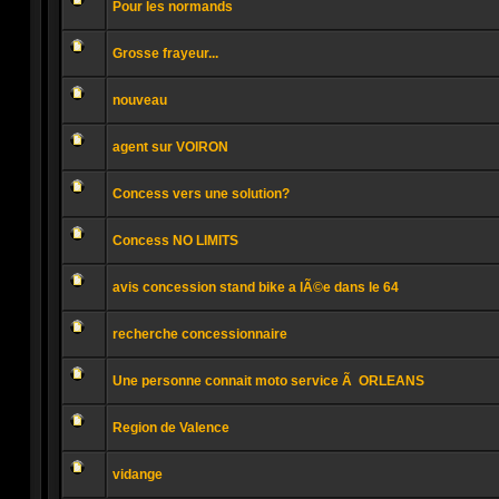
Pour les normands
non
lu
Aucun
message
Grosse frayeur...
non
lu
Aucun
message
nouveau
non
lu
Aucun
message
agent sur VOIRON
non
lu
Aucun
message
Concess vers une solution?
non
lu
Aucun
message
Concess NO LIMITS
non
lu
Aucun
message
avis concession stand bike a lÃ©e dans le 64
non
lu
Aucun
message
recherche concessionnaire
non
lu
Aucun
message
Une personne connait moto service Ã ORLEANS
non
lu
Aucun
message
Region de Valence
non
lu
Aucun
message
vidange
non
lu
Aucun