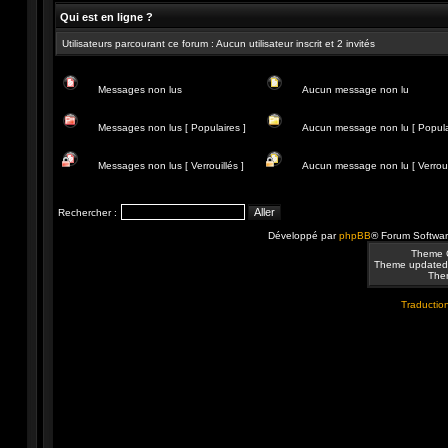
Qui est en ligne ?
Utilisateurs parcourant ce forum : Aucun utilisateur inscrit et 2 invités
Messages non lus
Aucun message non lu
Messages
Aucun
non
message
Messages non lus [ Populaires ]
Aucun message non lu [ Popula
lus
non
lu
Messages
Aucun
non
message
Messages non lus [ Verrouillés ]
Aucun message non lu [ Verrouil
lus
non
[
lu
Messages
Aucun
Populaires
[
non
message
]
Populaire
lus
non
Rechercher :
]
[
lu
Verrouillés
[
Développé par
phpBB
® Forum Softwa
]
Verrouillé
]
Theme 
Theme updated
Them
Traduction