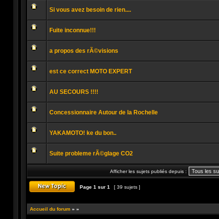
message
Si vous avez besoin de rien....
non
lu
Aucun
message
Fuite inconnue!!!
non
lu
Aucun
message
a propos des rÃ©visions
non
lu
Aucun
message
est ce correct MOTO EXPERT
non
lu
Aucun
message
AU SECOURS !!!!
non
lu
Aucun
message
Concessionnaire Autour de la Rochelle
non
lu
Aucun
message
YAKAMOTO! ke du bon..
non
lu
Aucun
message
Suite probleme rÃ©glage CO2
non
lu
Aucun
message
Afficher les sujets publiés depuis :
non
lu
Page
1
sur
1
[ 39 sujets ]
Publier un nouveau sujet
Accueil du forum
»
»