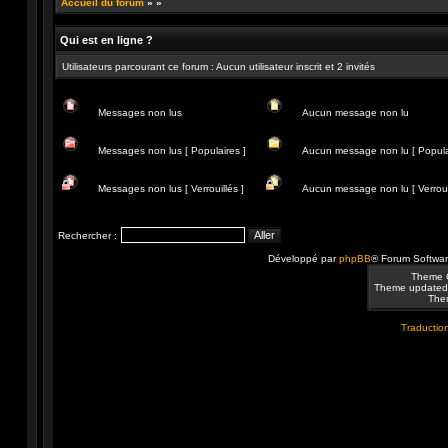
Accueil du forum
»
»
Qui est en ligne ?
Utilisateurs parcourant ce forum : Aucun utilisateur inscrit et 2 invités
Messages non lus
Aucun message non lu
Messages
Aucun
non
message
Messages non lus [ Populaires ]
Aucun message non lu [ Popula
lus
non
lu
Messages
Aucun
non
message
Messages non lus [ Verrouillés ]
Aucun message non lu [ Verrouil
lus
non
[
lu
Messages
Aucun
Populaires
[
non
message
]
Populaire
lus
non
Rechercher :
]
[
lu
Verrouillés
[
Développé par
phpBB
® Forum Softwa
]
Verrouillé
]
Theme 
Theme updated
Them
Traduction