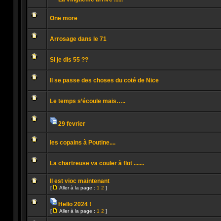
lu
Pièces
Aucun
jointes
message
One more
non
lu
Aucun
message
Arrosage dans le 71
non
lu
Aucun
message
Si je dis 55 ??
non
lu
Aucun
message
Il se passe des choses du coté de Nice
non
lu
Aucun
message
Le temps s’écoule mais…..
non
lu
Aucun
message
non
29 fevrier
lu
Pièces
Aucun
jointes
message
les copains à Poutine....
non
lu
Aucun
message
La chartreuse va couler à flot .......
non
lu
Aucun
message
Il est vioc maintenant
non
[
Aller à la page :
1
2
]
lu
Aller
Aucun
à
message
la
Hello 2024 !
non
page
Pièces
lu
[
Aller à la page :
1
2
]
jointes
Aucun
Aller
message
à