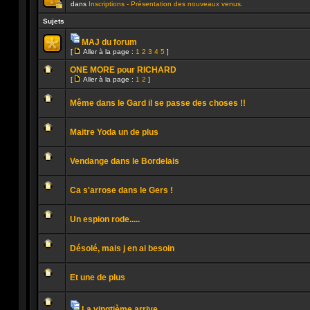
dans
Inscriptions - Présentation des nouveaux venus.
Ce
sujet
Sujets
est
verrouillé.
MAJ du forum
Vous
Pièces
ne
[
Aller à la page :
1
2
3
4
5
]
jointes
Aucun
pouvez
Aller
message
pas
à
ONE MORE pour RICHARD
non
publier
la
[
Aller à la page :
1
2
]
lu
ou
page
Aller
Aucun
modifier
à
message
de
la
Même dans le Gard il se passe des choses !!
non
messages.
page
lu
Aucun
message
Maitre Yoda un de plus
non
lu
Aucun
message
Vendange dans le Bordelais
non
lu
Aucun
message
Ca s'arrose dans le Gers !
non
lu
Aucun
message
Un espion rode.....
non
lu
Aucun
message
Désolé, mais j en ai besoin
non
lu
Aucun
message
Et une de plus
non
lu
Aucun
message
non
La vingtième arrive ......