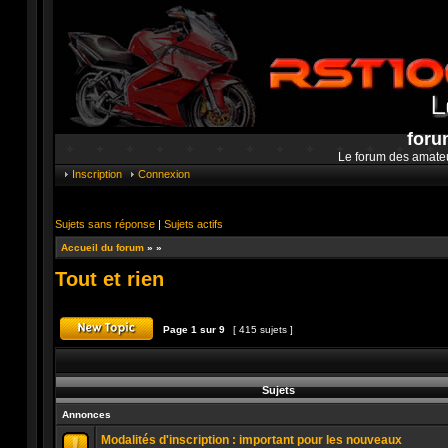
foru
Le forum des amate
Inscription
Connexion
Sujets sans réponse
|
Sujets actifs
Accueil du forum
»
»
Tout et rien
Page
1
sur
9
[ 415 sujets ]
Publier un nouveau sujet
Sujets
Annonces
Modalités d'inscription : important pour les nouveaux