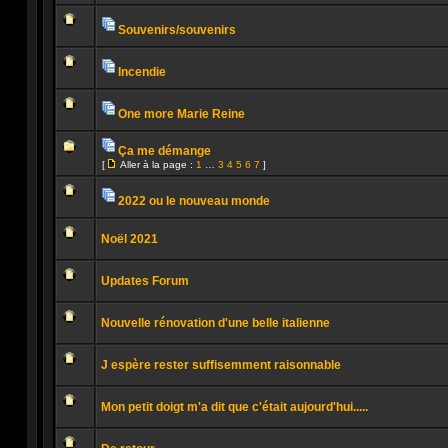
Aucun
jointes
message
non
Souvenirs/souvenirs
lu
Pièces
Aucun
jointes
message
non
Incendie
lu
Pièces
Aucun
jointes
message
non
One more Marie Reine
lu
Pièces
Aucun
jointes
message
Ça me démange
non
Pièces
lu
[
Aller à la page :
1
…
3
4
5
6
7
]
jointes
Aucun
Aller
message
à
non
la
2022 ou le nouveau monde
lu
page
Pièces
Aucun
jointes
message
Noël 2021
non
lu
Aucun
message
Updates Forum
non
lu
Aucun
message
Nouvelle rénovation d'une belle italienne
non
lu
Aucun
message
J espère rester suffisemment raisonnable
non
lu
Aucun
message
Mon petit doigt m'a dit que c'était aujourd'hui.....
non
lu
Aucun
message