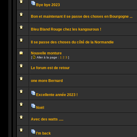
non
la
Bye bye 2023
lu
page
Pièces
Aucun
jointes
message
Bon et maintenant il se passe des choses en Bourgogne ...
non
lu
Aucun
message
Bleu Bland Rouge chez les kangourous !
non
lu
Aucun
message
Il se passe des choses du côté de la Normandie
non
lu
Aucun
message
Nouvelle monture
non
[
Aller à la page :
1
2
3
]
lu
Aller
Aucun
à
message
la
Le forum est de retour
non
page
lu
Aucun
message
one more Bernard
non
lu
Aucun
message
non
Excellente année 2023 !
lu
Pièces
Aucun
jointes
message
non
Noël
lu
Pièces
Aucun
jointes
message
Avec des watts .....
non
lu
Aucun
message
non
I'm back
lu
Pièces