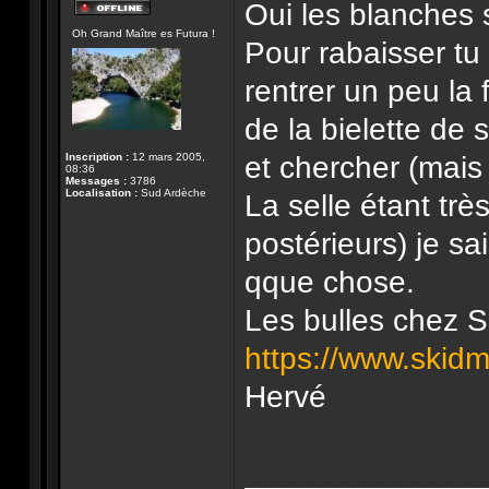
Oui les blanches s
Hors-
Oh Grand Maître es Futura !
ligne
Pour rabaisser tu 
rentrer un peu la 
de la bielette de s
et chercher (mais 
Inscription :
12 mars 2005,
08:36
Messages :
3786
Localisation :
Sud Ardèche
La selle étant trè
postérieurs) je sa
qque chose.
Les bulles chez 
https://www.skidm
Hervé
______________