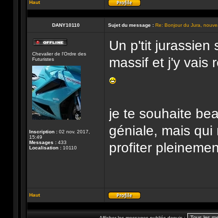
Haut
Profil
DANY10110
Sujet du message :
Re: Bonjour du Jura, nouvea
Un p'tit jurassien 
Hors-
Chevalier de l'Ordre des
ligne
massif et j'y vais 
Futuristes
je te souhaite be
géniale, mais qui 
Inscription :
02 nov. 2017,
15:49
Messages :
433
profiter pleineme
Localisation :
10110
Haut
Profil
Afficher les messages publiés depuis :