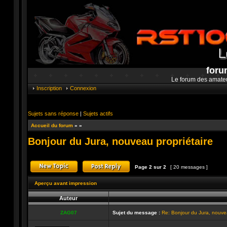
foru
Le forum des amate
Inscription
Connexion
Sujets sans réponse
|
Sujets actifs
Accueil du forum
»
»
Bonjour du Jura, nouveau propriétaire
Page
2
sur
2
[ 20 messages ]
Publier un nouveau sujet
Répondre au sujet
Aperçu avant impression
Auteur
ZAG07
Sujet du message :
Re: Bonjour du Jura, nouvea