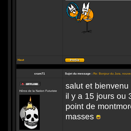
Haut
Profil
cram71
Sujet du message :
Re: Bonjour du Jura, nouvea
salut et bienvenu
Hors-
Héros de la Nation Futuriste
ligne
il y a 15 jours ou
point de montmoro
masses