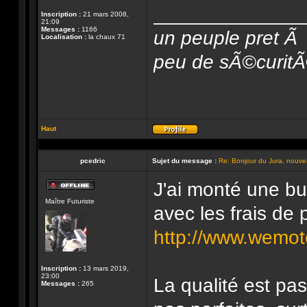
______________
Inscription :
21 mars 2008,
21:09
Messages :
1166
un peuple pret Ã 
Localisation :
la chaux 71
peu de sÃ©curitÃ© 
Haut
Profil
pcedric
Sujet du message :
Re: Bonjour du Jura, nouvea
J'ai monté une bu
Hors-
Maître Futuriste
ligne
avec les frais de p
http://www.wemoto.
Inscription :
13 mars 2019,
23:00
La qualité est pa
Messages :
265