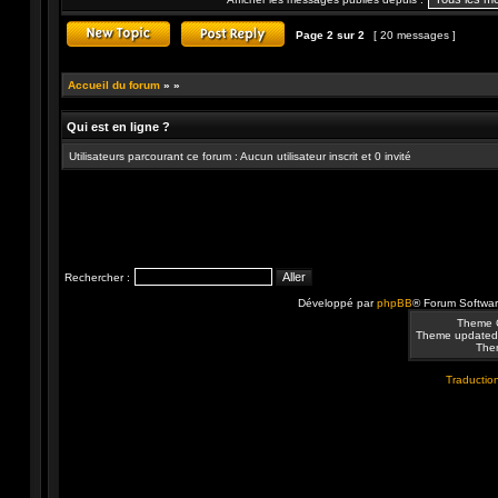
Page
2
sur
2
[ 20 messages ]
Publier un nouveau sujet
Répondre au sujet
Accueil du forum
»
»
Qui est en ligne ?
Utilisateurs parcourant ce forum : Aucun utilisateur inscrit et 0 invité
Rechercher :
Développé par
phpBB
® Forum Softwa
Theme 
Theme updated
Them
Traduction