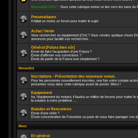
Aucun
Nouveauté 2019 !
: Sous cette rubrique existe un lien vers les tutos du
message
non
lu
Pneumatiques
Il fallait un moins un forum pour traiter le sujet
Aucun
message
Achat / Vente
non
Vous rechercher un équipement [Chr] ? Vous vendez quelque chose [Vds]
lu
annonces pour facilité vos recherches ...
Aucun
message
Général [Futura bien sûr]
non
lu
Envie de faire l'acquisition d'une Futura ?
Envie d'affirmer vos convictions ?
Envie de parler de la Futura tout simplement ?
Aucun
message
non
Motard(e)
lu
Inscriptions - Présentation des nouveaux venus.
Pour les personnes nouvellement inscrites, une fois votre compte activé
presentez-vous dans cette rubrique avant de poster. Merci !
Aucun
message
Equipement
non
lu
ha, l'équipement du motard, il faudra un million de forums pour traiter l
la solution à votre problème ....
Aucun
message
Balades et Rencontres
non
lu
Envie d'une virée ?
D'une concentration de Futuristes ou juste de nous faire partager vos d
Aucun
message
Moto
non
lu
En général