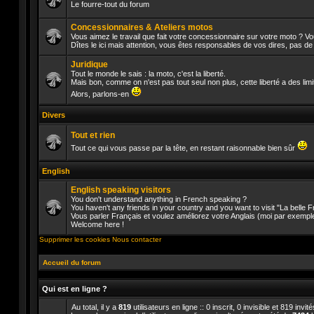
Le fourre-tout du forum
Aucun
message
Concessionnaires & Ateliers motos
non
Vous aimez le travail que fait votre concessionnaire sur votre moto ? V
lu
Dîtes le ici mais attention, vous êtes responsables de vos dires, pas d
Aucun
message
Juridique
non
lu
Tout le monde le sais : la moto, c'est la liberté.
Mais bon, comme on n'est pas tout seul non plus, cette liberté a des lim
Aucun
Alors, parlons-en
message
non
Divers
lu
Tout et rien
Tout ce qui vous passe par la tête, en restant raisonnable bien sûr
Aucun
message
English
non
lu
English speaking visitors
You don't understand anything in French speaking ?
You haven't any friends in your country and you want to visit "La belle
Vous parler Français et voulez améliorez votre Anglais (moi par exempl
Aucun
Welcome here !
message
non
Supprimer les cookies
Nous contacter
lu
Accueil du forum
Qui est en ligne ?
Au total, il y a
819
utilisateurs en ligne :: 0 inscrit, 0 invisible et 819 inv