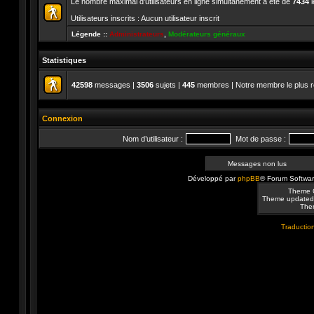
Le nombre maximal d’utilisateurs en ligne simultanément a été de
7434
l
Utilisateurs inscrits : Aucun utilisateur inscrit
Légende ::
Administrateurs
,
Modérateurs généraux
Statistiques
42598
messages |
3506
sujets |
445
membres | Notre membre le plus r
Connexion
Nom d’utilisateur :
Mot de passe :
Messages non lus
Développé par
phpBB
® Forum Softwa
Theme 
Theme updated
Them
Traduction