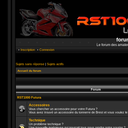
foru
Le forum des amate
Inscription
Connexion
Sujets sans réponse
|
Sujets actifs
Accueil du forum
Forum
RST1000 Futura
Accessoires
Vous chercher un accessoire pour votre Futura ?
Vous avez trouvé un accessoire du tonnerre de Brest et vous voulez le 
Aucun
message
Technique
non
lu
Un problème technique ?
Une trouvaille ingénieuse qui pourrait tous nous rendre notre sourire ?