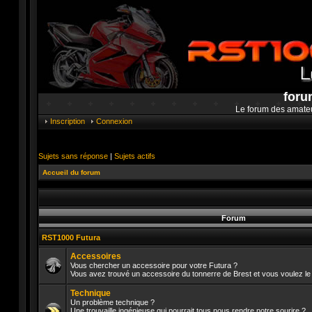
foru
Le forum des amate
Inscription
Connexion
Sujets sans réponse
|
Sujets actifs
Accueil du forum
Forum
RST1000 Futura
Accessoires
Vous chercher un accessoire pour votre Futura ?
Vous avez trouvé un accessoire du tonnerre de Brest et vous voulez le 
Aucun
message
Technique
non
lu
Un problème technique ?
Une trouvaille ingénieuse qui pourrait tous nous rendre notre sourire ?