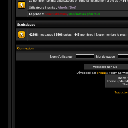
Le nombre maximal d’utilisateurs en ligne simultanément a été de
7434
l
Utilisateurs inscrits :
Ahrefs [Bot]
Légende ::
Administrateurs
,
Modérateurs généraux
Statistiques
42598
messages |
3506
sujets |
445
membres | Notre membre le plus r
Connexion
Nom d’utilisateur :
Mot de passe :
Messages non lus
Développé par
phpBB
® Forum Softwa
Theme 
Theme updated
Them
Traduction