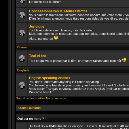
Le fourre-tout du forum
Aucun
message
Concessionnaires & Ateliers motos
non
Vous aimez le travail que fait votre concessionnaire sur votre moto ? V
lu
Dîtes le ici mais attention, vous êtes responsables de vos dires, pas d
Aucun
message
Juridique
non
lu
Tout le monde le sais : la moto, c'est la liberté.
Mais bon, comme on n'est pas tout seul non plus, cette liberté a des lim
Aucun
Alors, parlons-en
message
non
Divers
lu
Tout et rien
Tout ce qui vous passe par la tête, en restant raisonnable bien sûr
Aucun
message
English
non
lu
English speaking visitors
You don't understand anything in French speaking ?
You haven't any friends in your country and you want to visit "La belle
Vous parler Français et voulez améliorez votre Anglais (moi par exempl
Aucun
Welcome here !
message
non
Supprimer les cookies
Nous contacter
lu
Accueil du forum
Qui est en ligne ?
Au total, il y a
1049
utilisateurs en ligne :: 1 inscrit, 0 invisible et 1048 