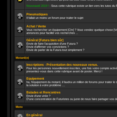
Aucun
Nouveauté 2019 !
: Sous cette rubrique existe un lien vers les tutos du
message
non
lu
Pneumatiques
Il fallait un moins un forum pour traiter le sujet
Aucun
message
Achat / Vente
non
Vous rechercher un équipement [Chr] ? Vous vendez quelque chose [Vds]
lu
annonces pour facilité vos recherches ...
Aucun
message
Général [Futura bien sûr]
non
lu
Envie de faire l'acquisition d'une Futura ?
Envie d'affirmer vos convictions ?
Envie de parler de la Futura tout simplement ?
Aucun
message
non
Motard(e)
lu
Inscriptions - Présentation des nouveaux venus.
Pour les personnes nouvellement inscrites, une fois votre compte activé
presentez-vous dans cette rubrique avant de poster. Merci !
Aucun
message
Equipement
non
lu
ha, l'équipement du motard, il faudra un million de forums pour traiter l
la solution à votre problème ....
Aucun
message
Balades et Rencontres
non
lu
Envie d'une virée ?
D'une concentration de Futuristes ou juste de nous faire partager vos d
Aucun
message
Moto
non
lu
En général