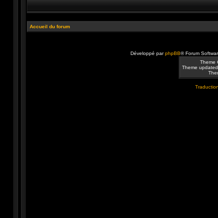
Accueil du forum
Développé par
phpBB
® Forum Softwa
Theme 
Theme updated
Them
Traduction