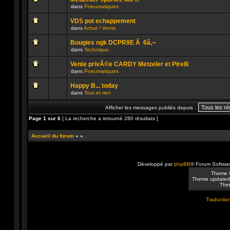
non
publié
dans
Pneumatiques
lu
dans
Aucun
n’a
ce
message
été
sujet.
VDS pot echappement
non
publié
dans
Achat / Vente
lu
dans
Aucun
n’a
ce
message
été
sujet.
Bougies ngk DCPR9E Ã 6â‚¬
non
publié
dans
Technique
lu
dans
Aucun
n’a
ce
message
été
sujet.
Vente privÃ©e CARDY Metzeler et Pirelli
non
publié
dans
Pneumatiques
lu
dans
Aucun
n’a
ce
message
été
sujet.
Happy B... today
non
publié
dans
Tout et rien
lu
dans
Aucun
n’a
ce
message
été
sujet.
Afficher les messages publiés depuis :
non
publié
lu
dans
Page
1
sur
6
[ La recherche a retourné 280 résultats ]
n’a
ce
été
sujet.
publié
Accueil du forum
»
»
dans
ce
sujet.
Développé par
phpBB
® Forum Softwa
Theme 
Theme updated
Them
Traduction