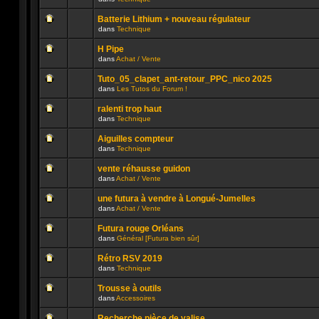
lu
dans
Aucun
n’a
ce
message
été
sujet.
Batterie Lithium + nouveau régulateur
non
publié
dans
Technique
lu
dans
Aucun
n’a
ce
message
été
sujet.
H Pipe
non
publié
dans
Achat / Vente
lu
dans
Aucun
n’a
ce
message
été
sujet.
Tuto_05_clapet_ant-retour_PPC_nico 2025
non
publié
dans
Les Tutos du Forum !
lu
dans
Aucun
n’a
ce
message
été
sujet.
ralenti trop haut
non
publié
dans
Technique
lu
dans
Aucun
n’a
ce
message
été
sujet.
Aiguilles compteur
non
publié
dans
Technique
lu
dans
Aucun
n’a
ce
message
été
sujet.
vente réhausse guidon
non
publié
dans
Achat / Vente
lu
dans
Aucun
n’a
ce
message
été
sujet.
une futura à vendre à Longué-Jumelles
non
publié
dans
Achat / Vente
lu
dans
Aucun
n’a
ce
message
été
sujet.
Futura rouge Orléans
non
publié
dans
Général [Futura bien sûr]
lu
dans
Aucun
n’a
ce
message
été
sujet.
Rétro RSV 2019
non
publié
dans
Technique
lu
dans
Aucun
n’a
ce
message
été
sujet.
Trousse à outils
non
publié
dans
Accessoires
lu
dans
Aucun
n’a
ce
message
été
sujet.
Recherche pièce de valise