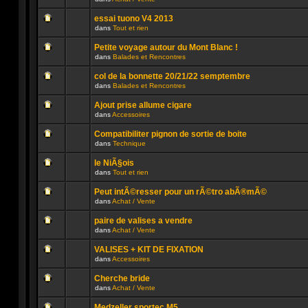
lu
dans
Aucun
n’a
ce
message
été
sujet.
essai tuono V4 2013
non
publié
dans
Tout et rien
lu
dans
Aucun
n’a
ce
message
été
sujet.
Petite voyage autour du Mont Blanc !
non
publié
dans
Balades et Rencontres
lu
dans
Aucun
n’a
ce
message
été
sujet.
col de la bonnette 20/21/22 semptembre
non
publié
dans
Balades et Rencontres
lu
dans
Aucun
n’a
ce
message
été
sujet.
Ajout prise allume cigare
non
publié
dans
Accessoires
lu
dans
Aucun
n’a
ce
message
été
sujet.
Compatibiliter pignon de sortie de boite
non
publié
dans
Technique
lu
dans
Aucun
n’a
ce
message
été
sujet.
le NiÃ§ois
non
publié
dans
Tout et rien
lu
dans
Aucun
n’a
ce
message
été
sujet.
Peut intÃ©resser pour un rÃ©tro abÃ®mÃ©
non
publié
dans
Achat / Vente
lu
dans
Aucun
n’a
ce
message
été
sujet.
paire de valises a vendre
non
publié
dans
Achat / Vente
lu
dans
Aucun
n’a
ce
message
été
sujet.
VALISES + KIT DE FIXATION
non
publié
dans
Accessoires
lu
dans
Aucun
n’a
ce
message
été
sujet.
Cherche bride
non
publié
dans
Achat / Vente
lu
dans
Aucun
n’a
ce
message
été
sujet.
Medzeller sportec M5 ...