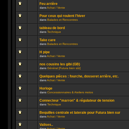
ce
message
été
sujet.
Feu arrière
non
publié
dans
Achat / Vente
lu
dans
Aucun
n’a
ce
message
été
sujet.
Pour ceux qui roulent l'hiver
non
publié
dans
Balades et Rencontres
lu
dans
Aucun
n’a
ce
message
été
sujet.
tableau de bord
non
publié
dans
Technique
lu
dans
Aucun
n’a
ce
message
été
sujet.
Take care
non
publié
dans
Balades et Rencontres
lu
dans
Aucun
n’a
ce
message
été
sujet.
H pipe
non
publié
dans
Achat / Vente
lu
dans
Aucun
n’a
ce
message
été
sujet.
nos cousins les gibi (GB)
non
publié
dans
Général [Futura bien sûr]
lu
dans
Aucun
n’a
ce
message
été
sujet.
Quelques pièces : fourche, dosseret arrière, etc.
non
publié
dans
Achat / Vente
lu
dans
Aucun
n’a
ce
message
été
sujet.
Horloge
non
publié
dans
Concessionnaires & Ateliers motos
lu
dans
Aucun
n’a
ce
message
été
sujet.
Connecteur "marron" & régulateur de tension
non
publié
dans
Technique
lu
dans
Aucun
n’a
ce
message
été
sujet.
Bequilles centrale et laterale pour Futura bien sur
non
publié
dans
Achat / Vente
lu
dans
Aucun
n’a
ce
message
été
sujet.
Valises..
non
publié
dans
Achat / Vente