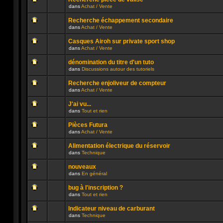
non
publié
dans
Achat / Vente
lu
dans
Aucun
n’a
ce
message
été
sujet.
Recherche échappement secondaire
non
publié
dans
Achat / Vente
lu
dans
Aucun
n’a
ce
message
été
sujet.
Casques Airoh sur private sport shop
non
publié
dans
Achat / Vente
lu
dans
Aucun
n’a
ce
message
été
sujet.
dénomination du titre d'un tuto
non
publié
dans
Discussions autour des tutoriels
lu
dans
Aucun
n’a
ce
message
été
sujet.
Recherche enjoliveur de compteur
non
publié
dans
Achat / Vente
lu
dans
Aucun
n’a
ce
message
été
sujet.
J'ai vu...
non
publié
dans
Tout et rien
lu
dans
Aucun
n’a
ce
message
été
sujet.
Pièces Futura
non
publié
dans
Achat / Vente
lu
dans
Aucun
n’a
ce
message
été
sujet.
Alimentation électrique du réservoir
non
publié
dans
Technique
lu
dans
Aucun
n’a
ce
message
été
sujet.
nouveaux
non
publié
dans
En général
lu
dans
Aucun
n’a
ce
message
été
sujet.
bug à l'inscription ?
non
publié
dans
Tout et rien
lu
dans
Aucun
n’a
ce
message
été
sujet.
Indicateur niveau de carburant
non
publié
dans
Technique
lu
dans
Aucun
n’a