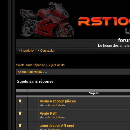
foru
Le forum des amate
Inscription
Connexion
Sujets sans réponse
|
Sujets actifs
Accueil du forum
»
»
Sujets sans réponse
Sujets
Vente Rst pour pièces
dans
Achat / Vente
Aucun
message
Vente RST
non
dans
Achat / Vente
lu
Aucun
n’a
message
été
amortisseur AR neuf
non
publié
dans
Technique