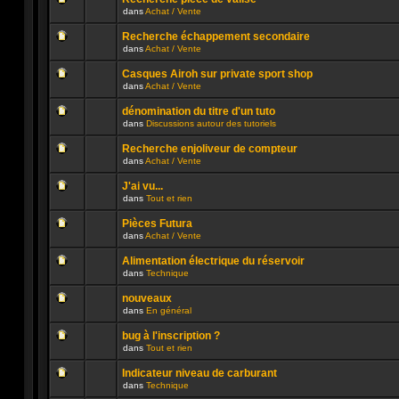
non
publié
dans
Achat / Vente
lu
dans
Aucun
n’a
ce
message
été
sujet.
Recherche échappement secondaire
non
publié
dans
Achat / Vente
lu
dans
Aucun
n’a
ce
message
été
sujet.
Casques Airoh sur private sport shop
non
publié
dans
Achat / Vente
lu
dans
Aucun
n’a
ce
message
été
sujet.
dénomination du titre d'un tuto
non
publié
dans
Discussions autour des tutoriels
lu
dans
Aucun
n’a
ce
message
été
sujet.
Recherche enjoliveur de compteur
non
publié
dans
Achat / Vente
lu
dans
Aucun
n’a
ce
message
été
sujet.
J'ai vu...
non
publié
dans
Tout et rien
lu
dans
Aucun
n’a
ce
message
été
sujet.
Pièces Futura
non
publié
dans
Achat / Vente
lu
dans
Aucun
n’a
ce
message
été
sujet.
Alimentation électrique du réservoir
non
publié
dans
Technique
lu
dans
Aucun
n’a
ce
message
été
sujet.
nouveaux
non
publié
dans
En général
lu
dans
Aucun
n’a
ce
message
été
sujet.
bug à l'inscription ?
non
publié
dans
Tout et rien
lu
dans
Aucun
n’a
ce
message
été
sujet.
Indicateur niveau de carburant
non
publié
dans
Technique
lu
dans
Aucun
n’a