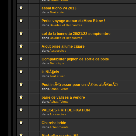
lu
dans
Aucun
n’a
ce
message
été
sujet.
essai tuono V4 2013
non
publié
dans
Tout et rien
lu
dans
Aucun
n’a
ce
message
été
sujet.
Petite voyage autour du Mont Blanc !
non
publié
dans
Balades et Rencontres
lu
dans
Aucun
n’a
ce
message
été
sujet.
col de la bonnette 20/21/22 semptembre
non
publié
dans
Balades et Rencontres
lu
dans
Aucun
n’a
ce
message
été
sujet.
Ajout prise allume cigare
non
publié
dans
Accessoires
lu
dans
Aucun
n’a
ce
message
été
sujet.
Compatibiliter pignon de sortie de boite
non
publié
dans
Technique
lu
dans
Aucun
n’a
ce
message
été
sujet.
le NiÃ§ois
non
publié
dans
Tout et rien
lu
dans
Aucun
n’a
ce
message
été
sujet.
Peut intÃ©resser pour un rÃ©tro abÃ®mÃ©
non
publié
dans
Achat / Vente
lu
dans
Aucun
n’a
ce
message
été
sujet.
paire de valises a vendre
non
publié
dans
Achat / Vente
lu
dans
Aucun
n’a
ce
message
été
sujet.
VALISES + KIT DE FIXATION
non
publié
dans
Accessoires
lu
dans
Aucun
n’a
ce
message
été
sujet.
Cherche bride
non
publié
dans
Achat / Vente
lu
dans
Aucun
n’a
ce
message
été
sujet.
Medzeller sportec M5 ...