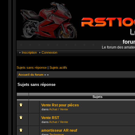
foru
Le forum des amate
Inscription
Connexion
Sujets sans réponse
|
Sujets actifs
Accueil du forum
»
»
Sujets sans réponse
Sujets
Vente Rst pour pièces
dans
Achat / Vente
Aucun
message
Vente RST
non
dans
Achat / Vente
lu
Aucun
n’a
message
été
amortisseur AR neuf
non
publié
dans
Technique