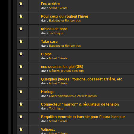
ce
message
été
sujet.
Feu arrière
non
publié
dans
Achat / Vente
lu
dans
Aucun
n’a
ce
message
été
sujet.
Pour ceux qui roulent l'hiver
non
publié
dans
Balades et Rencontres
lu
dans
Aucun
n’a
ce
message
été
sujet.
tableau de bord
non
publié
dans
Technique
lu
dans
Aucun
n’a
ce
message
été
sujet.
Take care
non
publié
dans
Balades et Rencontres
lu
dans
Aucun
n’a
ce
message
été
sujet.
H pipe
non
publié
dans
Achat / Vente
lu
dans
Aucun
n’a
ce
message
été
sujet.
nos cousins les gibi (GB)
non
publié
dans
Général [Futura bien sûr]
lu
dans
Aucun
n’a
ce
message
été
sujet.
Quelques pièces : fourche, dosseret arrière, etc.
non
publié
dans
Achat / Vente
lu
dans
Aucun
n’a
ce
message
été
sujet.
Horloge
non
publié
dans
Concessionnaires & Ateliers motos
lu
dans
Aucun
n’a
ce
message
été
sujet.
Connecteur "marron" & régulateur de tension
non
publié
dans
Technique
lu
dans
Aucun
n’a
ce
message
été
sujet.
Bequilles centrale et laterale pour Futura bien sur
non
publié
dans
Achat / Vente
lu
dans
Aucun
n’a
ce
message
été
sujet.
Valises..
non
publié
dans
Achat / Vente