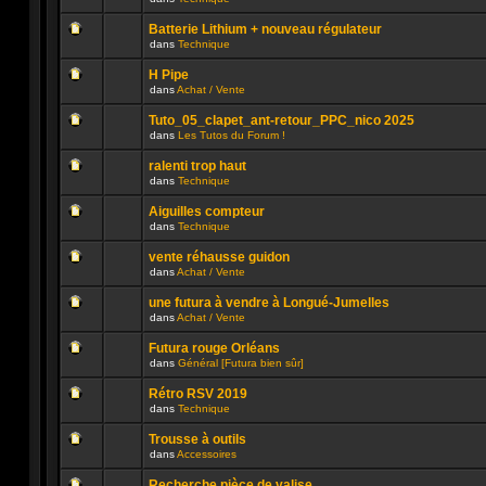
lu
dans
Aucun
n’a
ce
message
été
sujet.
Batterie Lithium + nouveau régulateur
non
publié
dans
Technique
lu
dans
Aucun
n’a
ce
message
été
sujet.
H Pipe
non
publié
dans
Achat / Vente
lu
dans
Aucun
n’a
ce
message
été
sujet.
Tuto_05_clapet_ant-retour_PPC_nico 2025
non
publié
dans
Les Tutos du Forum !
lu
dans
Aucun
n’a
ce
message
été
sujet.
ralenti trop haut
non
publié
dans
Technique
lu
dans
Aucun
n’a
ce
message
été
sujet.
Aiguilles compteur
non
publié
dans
Technique
lu
dans
Aucun
n’a
ce
message
été
sujet.
vente réhausse guidon
non
publié
dans
Achat / Vente
lu
dans
Aucun
n’a
ce
message
été
sujet.
une futura à vendre à Longué-Jumelles
non
publié
dans
Achat / Vente
lu
dans
Aucun
n’a
ce
message
été
sujet.
Futura rouge Orléans
non
publié
dans
Général [Futura bien sûr]
lu
dans
Aucun
n’a
ce
message
été
sujet.
Rétro RSV 2019
non
publié
dans
Technique
lu
dans
Aucun
n’a
ce
message
été
sujet.
Trousse à outils
non
publié
dans
Accessoires
lu
dans
Aucun
n’a
ce
message
été
sujet.
Recherche pièce de valise