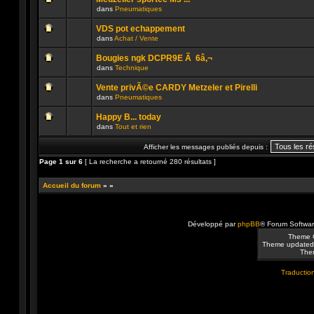
non
publié
dans
Pneumatiques
lu
dans
Aucun
n’a
ce
message
été
sujet.
VDS pot echappement
non
publié
dans
Achat / Vente
lu
dans
Aucun
n’a
ce
message
été
sujet.
Bougies ngk DCPR9E Ã 6â‚¬
non
publié
dans
Technique
lu
dans
Aucun
n’a
ce
message
été
sujet.
Vente privÃ©e CARDY Metzeler et Pirelli
non
publié
dans
Pneumatiques
lu
dans
Aucun
n’a
ce
message
été
sujet.
Happy B... today
non
publié
dans
Tout et rien
lu
dans
Aucun
n’a
ce
message
été
sujet.
Afficher les messages publiés depuis :
non
publié
lu
dans
Page
1
sur
6
[ La recherche a retourné 280 résultats ]
n’a
ce
été
sujet.
publié
Accueil du forum
»
»
dans
ce
sujet.
Développé par
phpBB
® Forum Softwa
Theme 
Theme updated
Them
Traduction