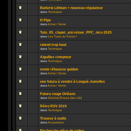
lu
dans
Aucun
n’a
ce
message
été
sujet.
Batterie Lithium + nouveau régulateur
non
publié
dans
Technique
lu
dans
Aucun
n’a
ce
message
été
sujet.
H Pipe
non
publié
dans
Achat / Vente
lu
dans
Aucun
n’a
ce
message
été
sujet.
Tuto_05_clapet_ant-retour_PPC_nico 2025
non
publié
dans
Les Tutos du Forum !
lu
dans
Aucun
n’a
ce
message
été
sujet.
ralenti trop haut
non
publié
dans
Technique
lu
dans
Aucun
n’a
ce
message
été
sujet.
Aiguilles compteur
non
publié
dans
Technique
lu
dans
Aucun
n’a
ce
message
été
sujet.
vente réhausse guidon
non
publié
dans
Achat / Vente
lu
dans
Aucun
n’a
ce
message
été
sujet.
une futura à vendre à Longué-Jumelles
non
publié
dans
Achat / Vente
lu
dans
Aucun
n’a
ce
message
été
sujet.
Futura rouge Orléans
non
publié
dans
Général [Futura bien sûr]
lu
dans
Aucun
n’a
ce
message
été
sujet.
Rétro RSV 2019
non
publié
dans
Technique
lu
dans
Aucun
n’a
ce
message
été
sujet.
Trousse à outils
non
publié
dans
Accessoires
lu
dans
Aucun
n’a
ce
message
été
sujet.
Recherche pièce de valise