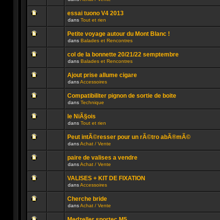
lu
dans
Aucun
n’a
ce
message
été
sujet.
essai tuono V4 2013
non
publié
dans
Tout et rien
lu
dans
Aucun
n’a
ce
message
été
sujet.
Petite voyage autour du Mont Blanc !
non
publié
dans
Balades et Rencontres
lu
dans
Aucun
n’a
ce
message
été
sujet.
col de la bonnette 20/21/22 semptembre
non
publié
dans
Balades et Rencontres
lu
dans
Aucun
n’a
ce
message
été
sujet.
Ajout prise allume cigare
non
publié
dans
Accessoires
lu
dans
Aucun
n’a
ce
message
été
sujet.
Compatibiliter pignon de sortie de boite
non
publié
dans
Technique
lu
dans
Aucun
n’a
ce
message
été
sujet.
le NiÃ§ois
non
publié
dans
Tout et rien
lu
dans
Aucun
n’a
ce
message
été
sujet.
Peut intÃ©resser pour un rÃ©tro abÃ®mÃ©
non
publié
dans
Achat / Vente
lu
dans
Aucun
n’a
ce
message
été
sujet.
paire de valises a vendre
non
publié
dans
Achat / Vente
lu
dans
Aucun
n’a
ce
message
été
sujet.
VALISES + KIT DE FIXATION
non
publié
dans
Accessoires
lu
dans
Aucun
n’a
ce
message
été
sujet.
Cherche bride
non
publié
dans
Achat / Vente
lu
dans
Aucun
n’a
ce
message
été
sujet.
Medzeller sportec M5 ...