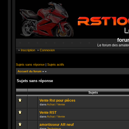
foru
Le forum des amate
Inscription
Connexion
Sujets sans réponse
|
Sujets actifs
Accueil du forum
»
»
Sujets sans réponse
Sujets
Vente Rst pour pièces
dans
Achat / Vente
Aucun
message
Vente RST
non
dans
Achat / Vente
lu
Aucun
n’a
message
été
amortisseur AR neuf
non
publié
dans
Technique