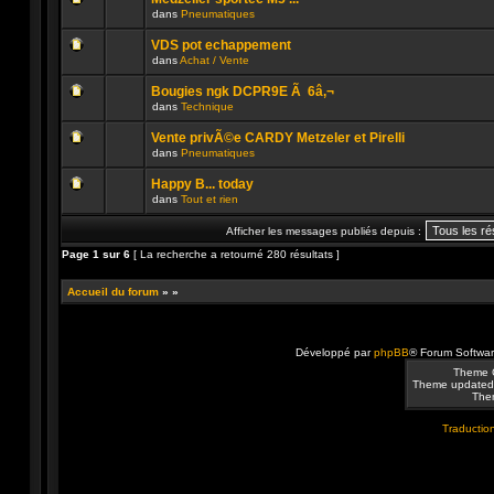
non
publié
dans
Pneumatiques
lu
dans
Aucun
n’a
ce
message
été
sujet.
VDS pot echappement
non
publié
dans
Achat / Vente
lu
dans
Aucun
n’a
ce
message
été
sujet.
Bougies ngk DCPR9E Ã 6â‚¬
non
publié
dans
Technique
lu
dans
Aucun
n’a
ce
message
été
sujet.
Vente privÃ©e CARDY Metzeler et Pirelli
non
publié
dans
Pneumatiques
lu
dans
Aucun
n’a
ce
message
été
sujet.
Happy B... today
non
publié
dans
Tout et rien
lu
dans
Aucun
n’a
ce
message
été
sujet.
Afficher les messages publiés depuis :
non
publié
lu
dans
Page
1
sur
6
[ La recherche a retourné 280 résultats ]
n’a
ce
été
sujet.
publié
Accueil du forum
»
»
dans
ce
sujet.
Développé par
phpBB
® Forum Softwa
Theme 
Theme updated
Them
Traduction