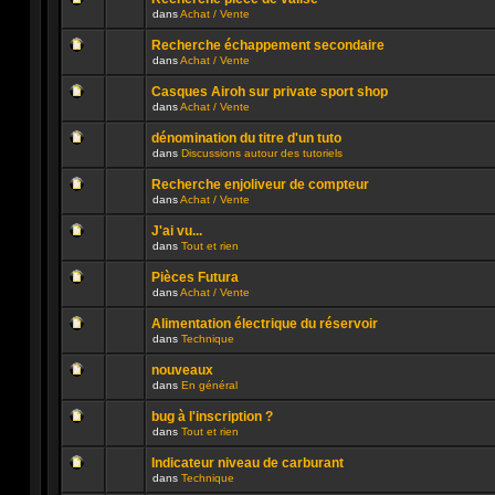
non
publié
dans
Achat / Vente
lu
dans
Aucun
n’a
ce
message
été
sujet.
Recherche échappement secondaire
non
publié
dans
Achat / Vente
lu
dans
Aucun
n’a
ce
message
été
sujet.
Casques Airoh sur private sport shop
non
publié
dans
Achat / Vente
lu
dans
Aucun
n’a
ce
message
été
sujet.
dénomination du titre d'un tuto
non
publié
dans
Discussions autour des tutoriels
lu
dans
Aucun
n’a
ce
message
été
sujet.
Recherche enjoliveur de compteur
non
publié
dans
Achat / Vente
lu
dans
Aucun
n’a
ce
message
été
sujet.
J'ai vu...
non
publié
dans
Tout et rien
lu
dans
Aucun
n’a
ce
message
été
sujet.
Pièces Futura
non
publié
dans
Achat / Vente
lu
dans
Aucun
n’a
ce
message
été
sujet.
Alimentation électrique du réservoir
non
publié
dans
Technique
lu
dans
Aucun
n’a
ce
message
été
sujet.
nouveaux
non
publié
dans
En général
lu
dans
Aucun
n’a
ce
message
été
sujet.
bug à l'inscription ?
non
publié
dans
Tout et rien
lu
dans
Aucun
n’a
ce
message
été
sujet.
Indicateur niveau de carburant
non
publié
dans
Technique
lu
dans
Aucun
n’a