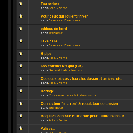
ce
message
été
sujet.
Feu arrière
non
publié
dans
Achat / Vente
lu
dans
Aucun
n’a
ce
message
été
sujet.
Pour ceux qui roulent l'hiver
non
publié
dans
Balades et Rencontres
lu
dans
Aucun
n’a
ce
message
été
sujet.
tableau de bord
non
publié
dans
Technique
lu
dans
Aucun
n’a
ce
message
été
sujet.
Take care
non
publié
dans
Balades et Rencontres
lu
dans
Aucun
n’a
ce
message
été
sujet.
H pipe
non
publié
dans
Achat / Vente
lu
dans
Aucun
n’a
ce
message
été
sujet.
nos cousins les gibi (GB)
non
publié
dans
Général [Futura bien sûr]
lu
dans
Aucun
n’a
ce
message
été
sujet.
Quelques pièces : fourche, dosseret arrière, etc.
non
publié
dans
Achat / Vente
lu
dans
Aucun
n’a
ce
message
été
sujet.
Horloge
non
publié
dans
Concessionnaires & Ateliers motos
lu
dans
Aucun
n’a
ce
message
été
sujet.
Connecteur "marron" & régulateur de tension
non
publié
dans
Technique
lu
dans
Aucun
n’a
ce
message
été
sujet.
Bequilles centrale et laterale pour Futura bien sur
non
publié
dans
Achat / Vente
lu
dans
Aucun
n’a
ce
message
été
sujet.
Valises..
non
publié
dans
Achat / Vente