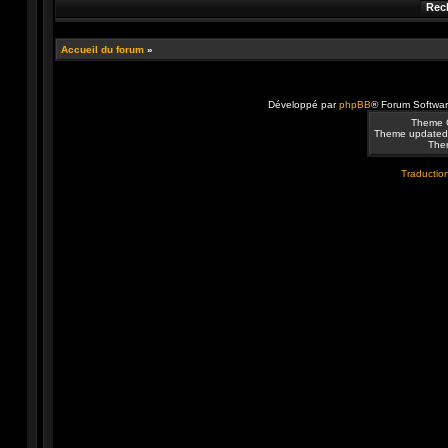
Accueil du forum
»
Développé par
phpBB
® Forum Softwa
Theme 
Theme updated
Them
Traduction