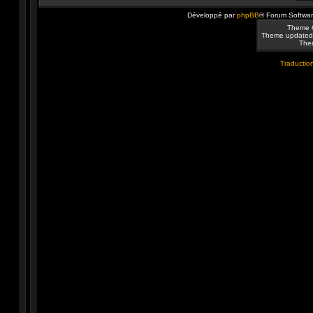
Développé par
phpBB
® Forum Softwa
Theme 
Theme updated
Them
Traduction