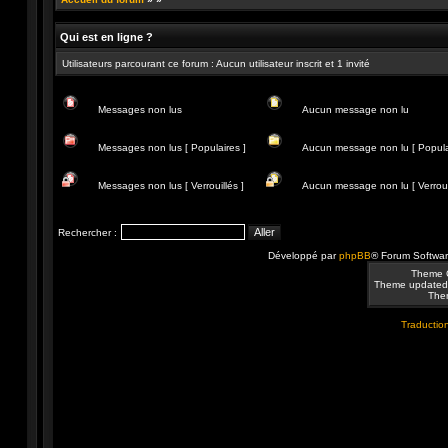
Qui est en ligne ?
Utilisateurs parcourant ce forum : Aucun utilisateur inscrit et 1 invité
Messages non lus
Aucun message non lu
Messages
Aucun
non
message
Messages non lus [ Populaires ]
Aucun message non lu [ Popula
lus
non
lu
Messages
Aucun
non
message
Messages non lus [ Verrouillés ]
Aucun message non lu [ Verrouil
lus
non
[
lu
Messages
Aucun
Populaires
[
non
message
]
Populaire
lus
non
Rechercher :
]
[
lu
Verrouillés
[
Développé par
phpBB
® Forum Softwa
]
Verrouillé
]
Theme 
Theme updated
Them
Traduction