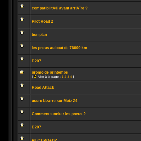
Aucun
message
compatibilitÃ© avant arriÃ¨re ?
non
lu
Aucun
message
Pilot Road 2
non
lu
Aucun
message
bon plan
non
lu
Aucun
message
les pneus au bout de 76000 km
non
lu
Aucun
message
D207
non
lu
Aucun
message
promo de printemps
non
[
Aller à la page :
1
2
3
4
]
lu
Aller
Aucun
à
message
la
Road Attack
non
page
lu
Aucun
message
usure bizarre sur Metz Z4
non
lu
Aucun
message
Comment stocker les pneus ?
non
lu
Aucun
message
D207
non
lu
Aucun
message
PILOT ROAD2
non