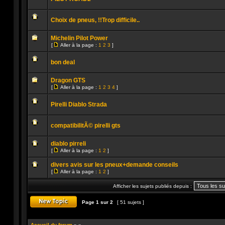
lu
Aucun
message
Choix de pneus, !!Trop difficile..
non
lu
Aucun
message
Michelin Pilot Power
non
[
Aller à la page :
1
2
3
]
lu
Aller
Aucun
à
message
la
bon deal
non
page
lu
Aucun
message
Dragon GTS
non
[
Aller à la page :
1
2
3
4
]
lu
Aller
Aucun
à
message
la
Pirelli Diablo Strada
non
page
lu
Aucun
message
compatibilitÃ© pirelli gts
non
lu
Aucun
message
diablo pirreli
non
[
Aller à la page :
1
2
]
lu
Aller
Aucun
à
message
divers avis sur les pneux+demande conseils
la
non
[
page
Aller à la page :
1
2
]
lu
Aller
Aucun
à
message
Afficher les sujets publiés depuis :
la
non
page
lu
Page
1
sur
2
[ 51 sujets ]
Publier un nouveau sujet
Accueil du forum
»
»