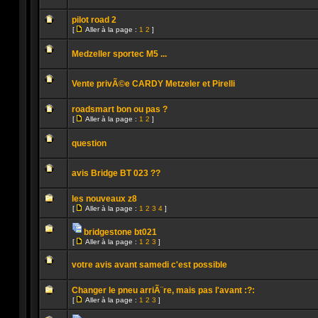
lu
Aucun
message
pilot road 2
non
[
Aller à la page :
1
2
]
lu
Aller
Aucun
à
message
la
Medzeller sportec M5 ...
non
page
lu
Aucun
message
Vente privÃ©e CARDY Metzeler et Pirelli
non
lu
Aucun
message
roadsmart bon ou pas ?
non
[
Aller à la page :
1
2
]
lu
Aller
Aucun
à
message
la
question
non
page
lu
Aucun
message
avis Bridge BT 023 ??
non
lu
Aucun
message
les nouveaux z8
non
[
Aller à la page :
1
2
3
4
]
lu
Aller
Aucun
à
message
la
bridgestone bt021
non
page
Pièces
lu
[
Aller à la page :
1
2
3
]
jointes
Aucun
Aller
message
à
non
votre avis avant samedi c'est possible
la
lu
page
Aucun
message
Changer le pneu arriÃ¨re, mais pas l'avant :?:
non
[
Aller à la page :
1
2
3
]
lu
Aller
Aucun
à
message