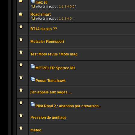
la
mez z6
non
page
Pièces
lu
[
Aller à la page :
1
2
3
4
5
6
]
jointes
Aucun
Aller
message
à
Road smart
non
la
[
Aller à la page :
1
2
3
4
5
]
lu
page
Aller
Aucun
à
message
la
BT14 ou pas ??
non
page
lu
Aucun
message
Metzeler Rennsport
non
lu
Aucun
message
Test Moto revue / Moto mag
non
lu
Aucun
message
non
METZELER Sportec M1
lu
Pièces
Aucun
jointes
message
non
Pneus Tomahawk
lu
Pièces
Aucun
jointes
message
j'en appele aux sages ....
non
lu
Aucun
message
non
Pilot Road 2 : abandon par crevaison...
lu
Pièces
Aucun
jointes
message
Pression de gonflage
non
lu
Aucun
message
meteo
non
lu