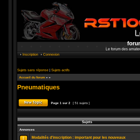
foru
Le forum des amate
Inscription
Connexion
Sujets sans réponse
|
Sujets actifs
Accueil du forum
»
»
Pneumatiques
Page
1
sur
2
[ 51 sujets ]
Publier un nouveau sujet
Sujets
Annonces
Modalités d'inscription : important pour les nouveaux