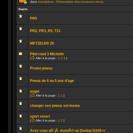
dans
Inscriptions - Présentation des nouveaux venus.
Ce
sujet
Sujets
est
verrouillé.
PR5
Vous
ne
Aucun
pouvez
message
pas
PR2, PR3, R5, T31
non
publier
lu
ou
Aucun
modifier
message
de
METZELER Z6
non
messages.
lu
Aucun
message
Pilot road 3 Michelin
non
[
Aller à la page :
1
2
3
]
lu
Aller
Aucun
à
message
la
Promo pneus
non
page
lu
Aucun
message
Pneus de 4 ou 5 ans d'age
non
lu
Aucun
message
angel
non
[
Aller à la page :
1
2
]
lu
Aller
Aucun
à
message
la
changer ses pneus soi meme
non
page
lu
Aucun
message
sport smart
non
[
Aller à la page :
1
2
]
lu
Aller
Aucun
à
message
la
Avez vous dÃ¨jÃ montÃ© un Dunlop D208 rr
non
page