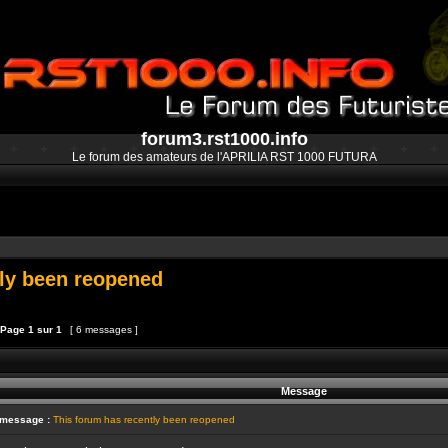
forum3.rst1000.info
Le forum des amateurs de l'APRILIA RST 1000 FUTURA
tly been reopened
Page
1
sur
1
[ 6 messages ]
et
épondre au sujet
Message
 message :
This forum has recently been reopened