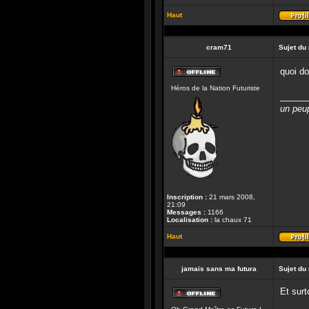
Haut
cram71
Sujet du
quoi do
Hors-
Héros de la Nation Futuriste
ligne
______
un peup
Inscription :
21 mars 2008,
21:09
Messages :
1166
Localisation :
la chaux 71
Haut
jamais sans ma futura
Sujet du
Et surt
Hors-