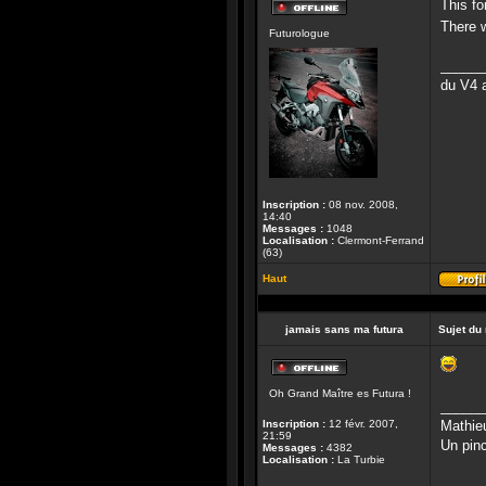
This fo
Hors-
There w
Futurologue
ligne
______
du V4 a
Inscription :
08 nov. 2008,
14:40
Messages :
1048
Localisation :
Clermont-Ferrand
(63)
Haut
jamais sans ma futura
Sujet du
Hors-
Oh Grand Maître es Futura !
ligne
______
Inscription :
12 févr. 2007,
Mathie
21:59
Un pinc
Messages :
4382
Localisation :
La Turbie