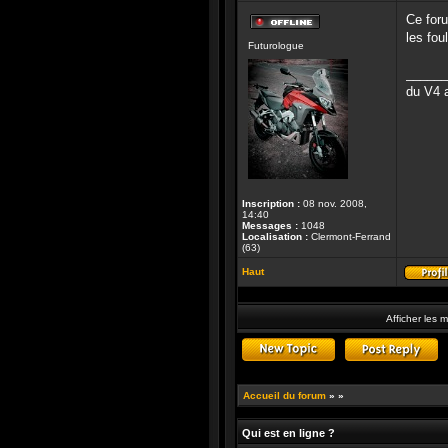
Ce foru
Hors-
les foul
Futurologue
ligne
______
du V4 a
Inscription :
08 nov. 2008,
14:40
Messages :
1048
Localisation :
Clermont-Ferrand
(63)
Haut
Afficher les 
Publier un nouveau suj
R
Accueil du forum
»
»
Qui est en ligne ?