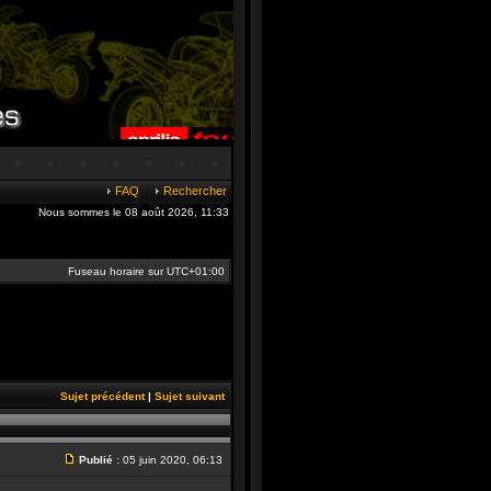
FAQ
Rechercher
Nous sommes le 08 août 2026, 11:33
Fuseau horaire sur
UTC+01:00
Sujet précédent
|
Sujet suivant
Publié :
05 juin 2020, 06:13
Message