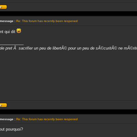
Profil
 message :
Re: This forum has recently been reopened
nt qui dit
___________
le pret Ã sacrifier un peu de libertÃ© pour un peu de sÃ©curitÃ© ne mÃ©rite ni
Profil
 message :
Re: This forum has recently been reopened
out pourquoi?