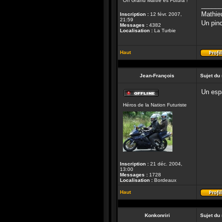
Oh Grand Maître es Futura !
ligne
______
Mathie
Inscription :
12 févr. 2007,
21:59
Un pinc
Messages :
4382
Localisation :
La Turbie
Haut
Jean-François
Sujet du
Un espa
Hors-
Héros de la Nation Futuriste
ligne
Inscription :
21 déc. 2004,
13:00
Messages :
1728
Localisation :
Bordeaux
Haut
Konkonriri
Sujet du