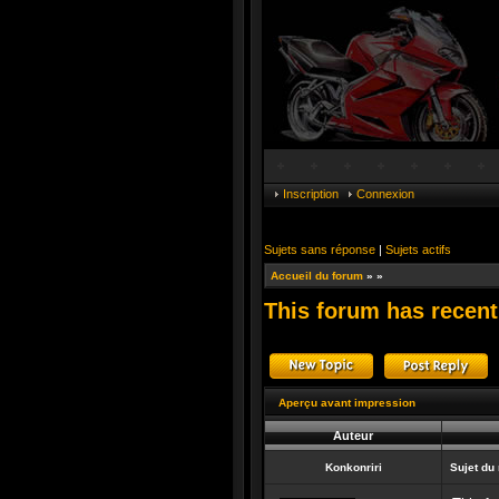
Inscription
Connexion
Sujets sans réponse
|
Sujets actifs
Accueil du forum
»
»
This forum has recen
Publier un nouveau suj
R
Aperçu avant impression
Auteur
Konkonriri
Sujet du