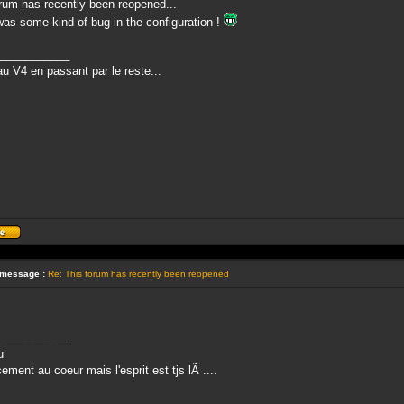
rum has recently been reopened...
as some kind of bug in the configuration !
___________
u V4 en passant par le reste...
Profil
 message :
Re: This forum has recently been reopened
___________
u
ement au coeur mais l'esprit est tjs lÃ ....