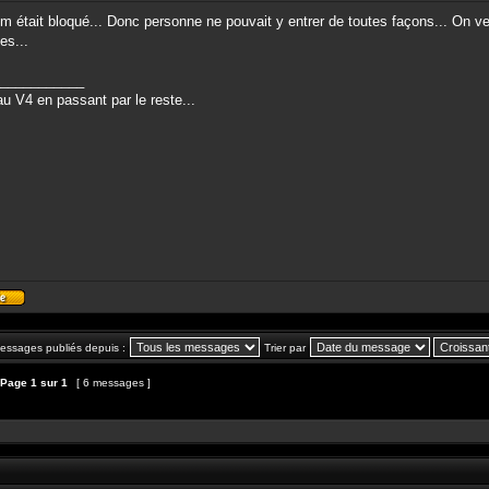
m était bloqué... Donc personne ne pouvait y entrer de toutes façons... On ver
es...
___________
u V4 en passant par le reste...
Profil
messages publiés depuis :
Trier par
Page
1
sur
1
[ 6 messages ]
et
épondre au sujet