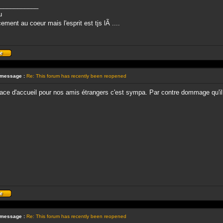
___________
u
ement au coeur mais l'esprit est tjs lÃ ....
Profil
 message :
Re: This forum has recently been reopened
ce d'accueil pour nos amis étrangers c'est sympa. Par contre dommage qu'il n
Profil
 message :
Re: This forum has recently been reopened