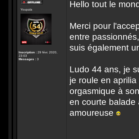
Hello tout le mond
Hors-
Youpala
ligne
Merci pour l'acce
entre passionnés,
suis également u
Inscription :
29 févr. 2020,
23:03
Messages :
3
Ludo 44 ans, je s
je roule en april
orgasmique à son
en courte balade
amoureuse