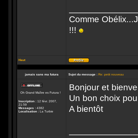
______________
Comme Obélix...J'
!!!
Haut
Profil
jamais sans ma futura
Sujet du message :
Re: petit nouveau
Bonjour et bienve
Hors-
Oh Grand Maître es Futura !
ligne
Un bon choix pour
Inscription :
12 févr. 2007,
21:59
A bientôt
Messages :
4382
Localisation :
La Turbie
______________