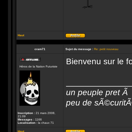
Haut
Profil
cram71
Sujet du message :
Re: petit nouveau
Bienvenu sur le 
Hors-
Héros de la Nation Futuriste
ligne
______________
un peuple pret Ã 
peu de sÃ©curitÃ© 
Inscription :
21 mars 2008,
21:09
Messages :
1166
Localisation :
la chaux 71
Haut