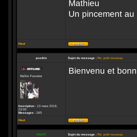
Mathieu
Un pincement au co
Haut
Profil
pcedric
Sujet du message :
Re: petit nouveau
Bienvenu et bonne
Hors-
Maître Futuriste
ligne
Inscription :
13 mars 2019,
23:00
Messages :
265
Haut
Profil
ZAG07
Sujet du message :
Re: petit nouveau