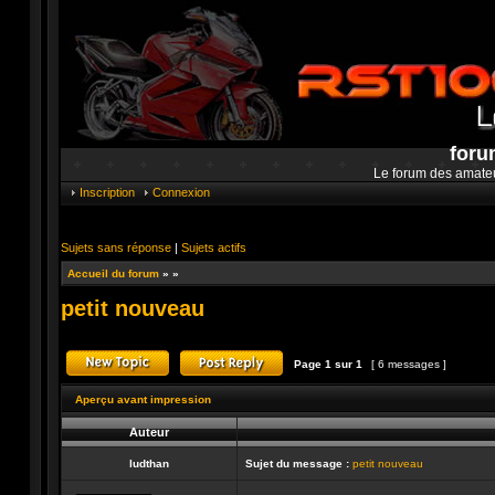
foru
Le forum des amate
Inscription
Connexion
Sujets sans réponse
|
Sujets actifs
Accueil du forum
»
»
petit nouveau
Page
1
sur
1
[ 6 messages ]
Publier un nouveau sujet
Répondre au sujet
Aperçu avant impression
Auteur
ludthan
Sujet du message :
petit nouveau