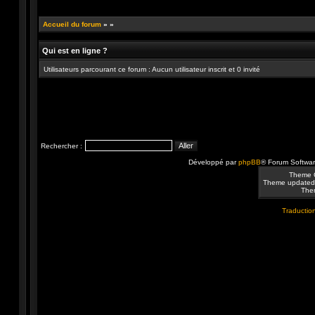
Publier un nouveau sujet
Répondre au sujet
Accueil du forum
»
»
Qui est en ligne ?
Utilisateurs parcourant ce forum : Aucun utilisateur inscrit et 0 invité
Rechercher :
Développé par
phpBB
® Forum Softwa
Theme 
Theme updated
Them
Traduction