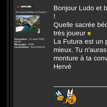
Bonjour Ludo et b
Hors-
Oh Grand Maître es Futura !
ligne
!
Quelle sacrée bé
très joueur
La Futura est un 
Inscription :
12 mars 2005,
08:36
Messages :
3786
Localisation :
Sud Ardèche
mieux. Tu n'auras
monture à ta con
Hervé
______________