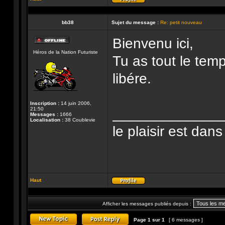
Profil
bb38
Sujet du message :
Re: petit nouveau
Bienvenu ici,
Hors-
Héros de la Nation Futuriste
ligne
Tu as tout le tem
libére.
Inscription :
14 juin 2006,
______________
21:50
Messages :
1666
Localisation :
38 Coublevie
le plaisir est dans
Haut
Profil
Afficher les messages publiés depuis :
Page
1
sur
1
[ 6 messages ]